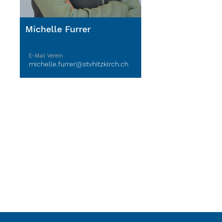
Michelle Furrer
E-Mail Verein
michelle.furrer@stvhitzkirch.ch